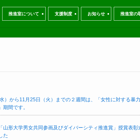
推進室について
支援制度
お知らせ
推進室の
日（水）から11月25日（火）までの２週間は、「女性に対する暴
」期間です。
「山形大学男女共同参画及びダイバーシティ推進賞」授賞表彰
した