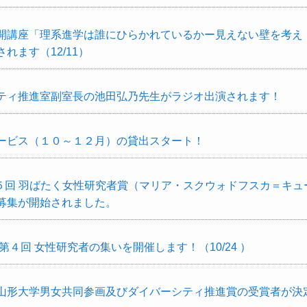
開講座「理系進学は誰にひらかれているかー見えない壁を考え
れます（12/11）
ティ推進室副室長の池田弘乃先生がラジオ出演されます！
ービス（１０～１２月）の貸出スタート！
第５回 羽ばたく女性研究者賞（マリア・スクウォドフスカ＝キュ
募集が開始されました。
第４回 女性研究者の集いを開催します！（10/24 ）
山形大学男女共同参画及びダイバーシティ推進賞の受賞者が決