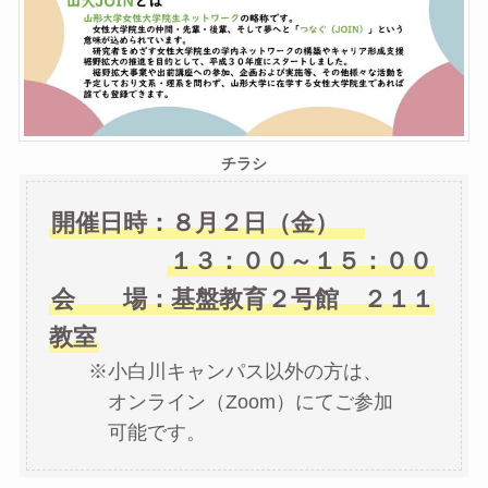
チラシ
開催日時：８月２日（金）
１３：００～１５：００
会 場：基盤教育２号館 ２１１
教室
※小白川キャンパス以外の方は、
オンライン（Zoom）にてご参加
可能です。