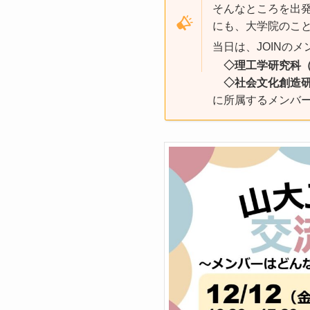
そんなところを出
にも、大学院のこ
当日は、JOINの
◇
理工学研究科
◇社会文化創造
に所属するメンバ