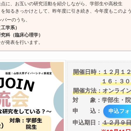
発点に、お互いの研究活動を紹介しながら、学部生や高校生
とを知るきっかけとして、昨年度に引き続き、今年度もこのよ
メンバーのうち、
（工学系）
研究科（臨床心理学）
ーが発表を行います。
開催日時：１２月１
１６：３０
開催方法：オンライン
対 象：学部生・院
申 込：
申込フォ
申込期日：
１２月９