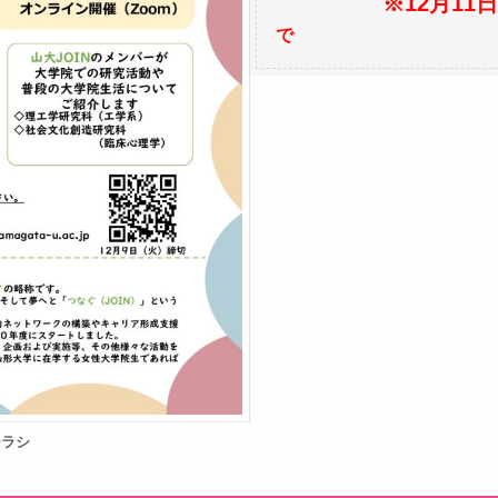
※12月11
で
チラシ