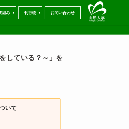
取組み
刊行物
お問い合わせ
究をしている？～」を
について