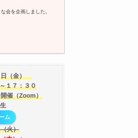
うな会を企画しました。
２日（金）
～１７：３０
開催（Zoom）
生
ーム
日（火）