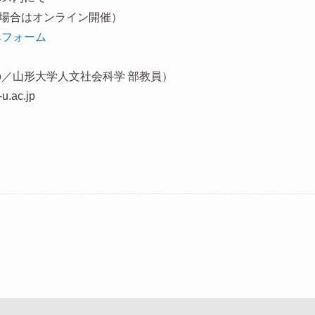
場合はオンライン開催）
みフォーム
の／山形大学人文社会科学 部教員）
u.ac.jp